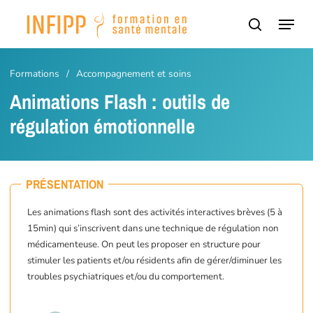
Passer
Panneau de gestion des cookies
Menu
au
recherch
contenu
principal
Formations
/
Accompagnement et soins
Animations Flash : outils de
régulation émotionnelle
PRÉSENTATION
Les animations flash sont des activités interactives brèves (5 à
15min) qui s’inscrivent dans une technique de régulation non
médicamenteuse. On peut les proposer en structure pour
stimuler les patients et/ou résidents afin de gérer/diminuer les
troubles psychiatriques et/ou du comportement.