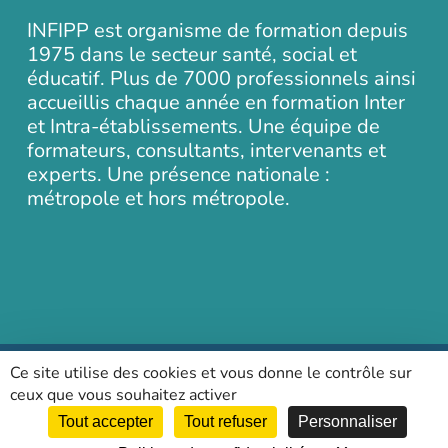
INFIPP est organisme de formation depuis
1975 dans le secteur santé, social et
éducatif. Plus de 7000 professionnels ainsi
accueillis chaque année en formation Inter
et Intra-établissements. Une équipe de
formateurs, consultants, intervenants et
experts. Une présence nationale :
métropole et hors métropole.
Ce site utilise des cookies et vous donne le contrôle sur
Tous droits réservés INFIPP Scop SA |
Mentions légales
|
ceux que vous souhaitez activer
Politique de confidentialité
Tout accepter
Tout refuser
Personnaliser
linkedin
phone
email