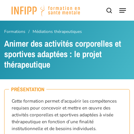
Passer
Panneau de gestion des cookies
Menu
au
recherch
contenu
principal
Formations
/
Médiations thérapeutiques
Animer des activités corporelles et
sportives adaptées : le projet
thérapeutique
PRÉSENTATION
Cette formation permet d'acquérir les compétences
requises pour concevoir et mettre en œuvre des
activités corporelles et sportives adaptées à visée
thérapeutique en fonction d’une finalité
institutionnelle et de besoins individuels.