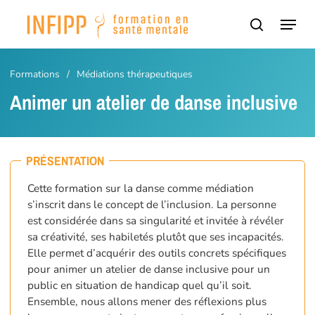
Passer
Panneau de gestion des cookies
Menu
au
recherch
contenu
principal
Formations
/
Médiations thérapeutiques
Animer un atelier de danse inclusive
PRÉSENTATION
Cette formation sur la danse comme médiation
s’inscrit dans le concept de l’inclusion. La personne
est considérée dans sa singularité et invitée à révéler
sa créativité, ses habiletés plutôt que ses incapacités.
Elle permet d’acquérir des outils concrets spécifiques
pour animer un atelier de danse inclusive pour un
public en situation de handicap quel qu’il soit.
Ensemble, nous allons mener des réflexions plus