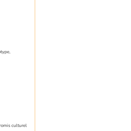
otype,
romis culturel