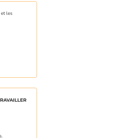
et les
RAVAILLER
s.