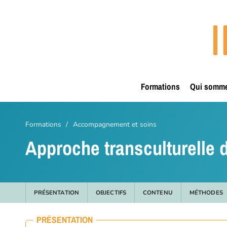
Passer
Panneau de gestion des cookies
au
contenu
principal
Formations
Qui somm
Formations
/
Accompagnement et soins
Approche transculturelle 
PRÉSENTATION
OBJECTIFS
CONTENU
MÉTHODES
PRÉSENTATION