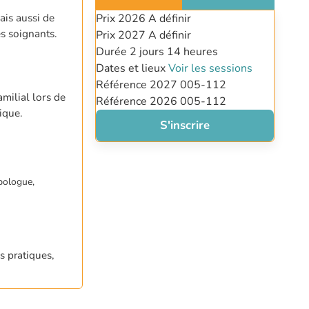
ais aussi de
Prix 2026
A définir
es soignants.
Prix 2027
A définir
Durée
2 jours
14 heures
Dates et lieux
Voir les sessions
Référence 2027
005-112
milial lors de
Référence 2026
005-112
ique.
S'inscrire
pologue,
s pratiques,