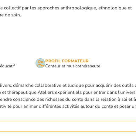
re collectif par les approches anthropologique, ethnologique et
e de soin.
PROFIL FORMATEUR
 éducatif
Conteur et musicothérapeute
ivers, démarche collaborative et ludique pour acquérir des outils 
 ou ESC pour fermer
et thérapeutique Ateliers expérientiels pour entrer dans l’univers
endre conscience des richesses du conte dans la relation à soi et à 
éativité pour animer différentes activités autour du conte et poser u