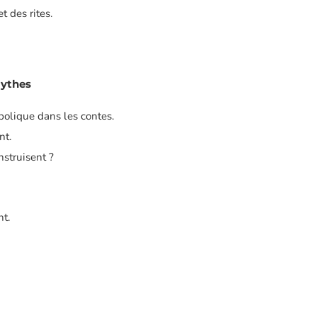
 des rites.
mythes
mbolique dans les contes.
nt.
struisent ?
nt.