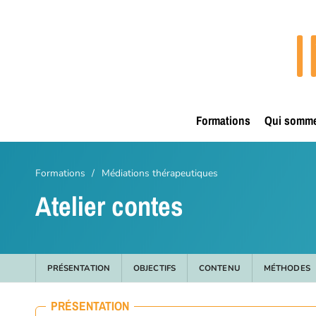
Passer
Panneau de gestion des cookies
au
contenu
principal
Formations
Qui somm
Formations
/
Médiations thérapeutiques
Atelier contes
PRÉSENTATION
OBJECTIFS
CONTENU
MÉTHODES
PRÉSENTATION