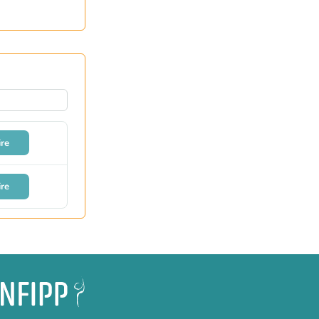
ire
ire