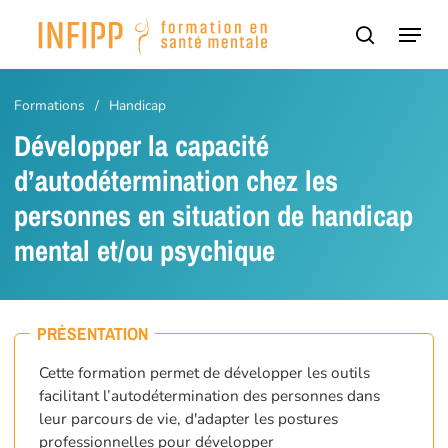
Passer
Panneau de gestion des cookies
Menu
au
recherch
contenu
principal
Formations
/
Handicap
Développer la capacité
d’autodétermination chez les
personnes en situation de handicap
mental et/ou psychique
PRÉSENTATION
Cette formation permet de développer les outils
facilitant l’autodétermination des personnes dans
leur parcours de vie, d'adapter les postures
professionnelles pour développer