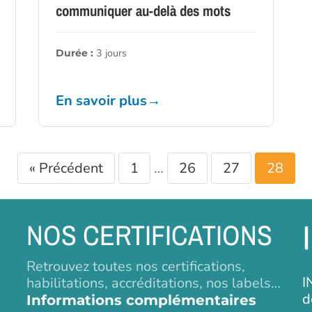
communiquer au-delà des mots
3 jours
Durée :
En savoir plus
→
« Précédent
1
…
26
27
28
NOS CERTIFICATIONS
Retrouvez toutes nos certifications,
I
habilitations, accréditations, nos labels…
d
Informations complémentaires