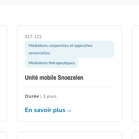
 ou ESC pour fermer
017-122
Médiations corporelles et approches
sensorielles
Médiations thérapeutiques
Unité mobile Snoezelen
3 jours
Durée :
En savoir plus
→