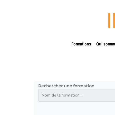
Passer
Panneau de gestion des cookies
au
contenu
principal
Formations
Qui somm
Rechercher une formation