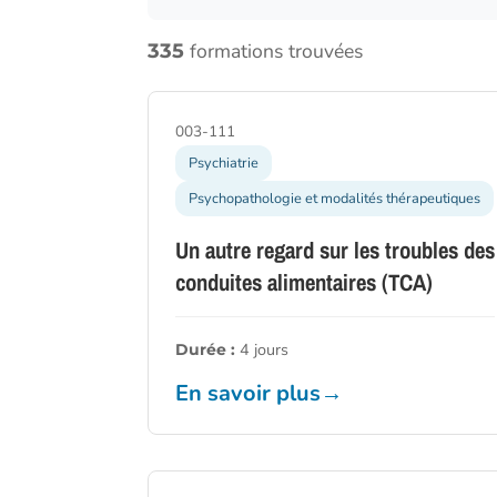
formations trouvées
335
Appuyez sur Entrée pour une recherche
003-111
Psychiatrie
Psychopathologie et modalités thérapeutiques
Un autre regard sur les troubles des
conduites alimentaires (TCA)
4 jours
Durée :
En savoir plus
→