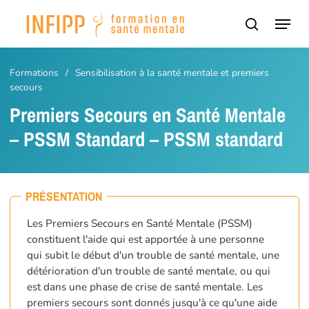
Passer
Panneau de gestion des cookies
Menu
au
recherch
contenu
principal
Formations
/
Sensibilisation à la santé mentale et premiers
secours
Premiers Secours en Santé Mentale
– PSSM Standard – PSSM standard
PRÉSENTATION
Les Premiers Secours en Santé Mentale (PSSM)
constituent l'aide qui est apportée à une personne
qui subit le début d'un trouble de santé mentale, une
détérioration d'un trouble de santé mentale, ou qui
est dans une phase de crise de santé mentale. Les
premiers secours sont donnés jusqu'à ce qu'une aide