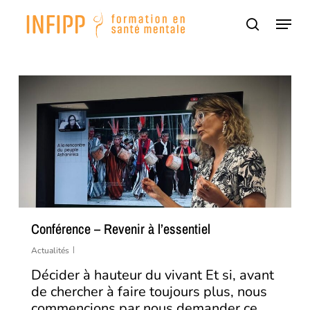
Passer
Panneau de gestion des cookies
Menu
au
recherch
contenu
principal
Conférence – Revenir à l’essentiel
Actualités
Décider à hauteur du vivant Et si, avant
de chercher à faire toujours plus, nous
commencions par nous demander ce