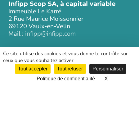
Infipp Scop SA, à capital variable
Immeuble Le Karré
2 Rue Maurice Moissonnier
69120 Vaulx-en-Velin
Mail :
infipp@infipp.com
Tél :
04 72 69 91 70
Ce site utilise des cookies et vous donne le contrôle sur
ceux que vous souhaitez activer
NOS CERTIFICATIONS
Tout accepter
Tout refuser
Personnaliser
X
Masquer le 
Politique de confidentialité
Retrouvez toutes nos certifications,
habilitations, accréditations, nos labels…
Informations complémentaires
Plan du site
Mentions légales
Plan d’accès