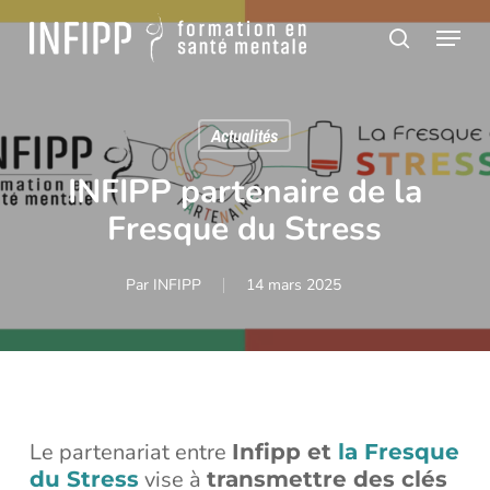
Passer
Panneau de gestion des cookies
Menu
au
recherch
contenu
principal
Actualités
INFIPP partenaire de la
Fresque du Stress
Par
INFIPP
14 mars 2025
Le partenariat entre
Infipp et
la Fresque
vise à
du Stress
transmettre des clés