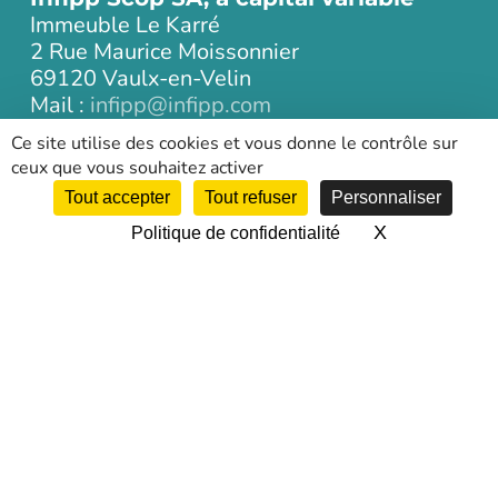
Immeuble Le Karré
2 Rue Maurice Moissonnier
69120 Vaulx-en-Velin
Mail :
infipp@infipp.com
Ce site utilise des cookies et vous donne le contrôle sur
Tél :
04 72 69 91 70
ceux que vous souhaitez activer
Tout accepter
Tout refuser
Personnaliser
NOS CERTIFICATIONS
X
Masquer le 
Politique de confidentialité
Retrouvez toutes nos certifications,
habilitations, accréditations, nos labels…
Informations complémentaires
Plan du site
Mentions légales
Plan d’accès