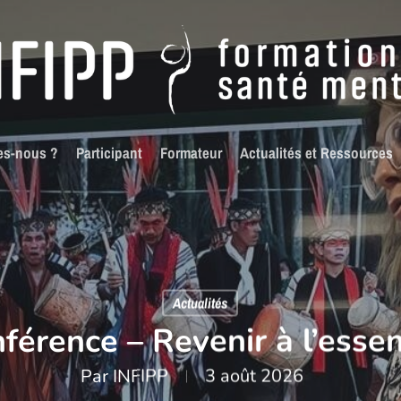
es-nous ?
Participant
Formateur
Actualités et Ressources
Actualités
férence – Revenir à l’essen
Par
INFIPP
3 août 2026