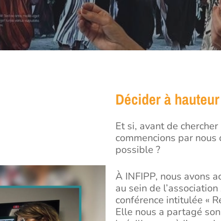
Décider à hauteur
 ou ESC pour fermer
Et si, avant de chercher
commencions par nous d
possible ?
À INFIPP, nous avons a
au sein de l’associatio
conférence intitulée « Re
Elle nous a partagé so