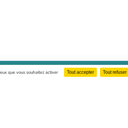
NOS CERTIFICATIONS
 ceux que vous souhaitez activer
Tout accepter
Tout refuser
Retrouvez toutes nos certifications,
I
habilitations, accréditations, nos labels…
d
Informations complémentaires
s
p
Plan du site
a
Mentions légales