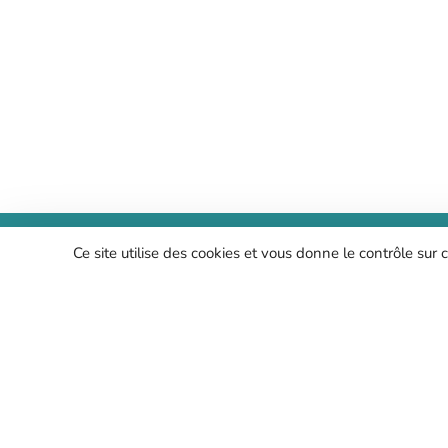
NOUS CONTACTER
Ce site utilise des cookies et vous donne le contrôle sur
Infipp Scop SA, à capital variable
Immeuble Le Karré
2 Rue Maurice Moissonnier
69120 Vaulx-en-Velin
Mail :
infipp@infipp.com