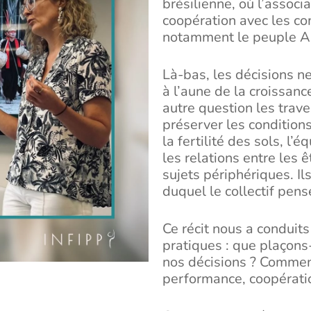
brésilienne, où l’assoc
coopération avec les c
notamment le peuple A
Là-bas, les décisions 
à l’aune de la croissanc
autre question les trav
préserver les conditions 
la fertilité des sols, l’é
les relations entre les 
sujets périphériques. Ils
duquel le collectif pense
Ce récit nous a conduits
pratiques : que plaçon
nos décisions ? Commen
performance, coopératio